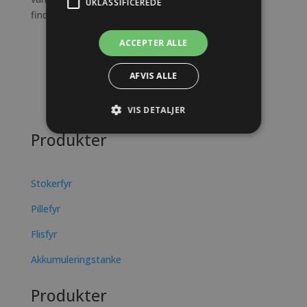
UKLASSIFICEREDE
finder det system, der matcher dine behov.
ACCEPTER ALLE
AFVIS ALLE
VIS DETALJER
Produkter
Stokerfyr
Pillefyr
Flisfyr
Akkumuleringstanke
Produkter