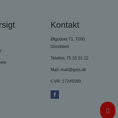
sigt
Kontakt
Ølgodvej 71,
7200
Grindsted
r
Telefon:
75 33 01 22
lere
Mail:
mail@gejs.dk
CVR:
17245589
