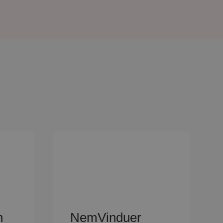
n
NemVinduer