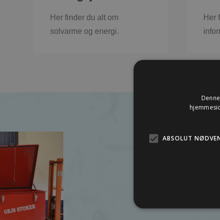
Her finder du alt om
Her 
solvarme og energi.
info
Denne 
hjemmeside
ABSOLUT NØDVE