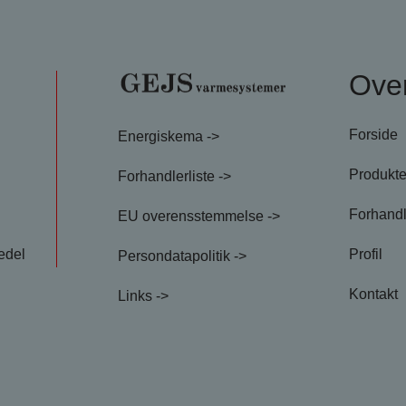
r
Over
Forside
Energiskema ->
Produkte
Forhandlerliste ->
Forhand
EU overensstemmelse ->
edel
Profil
Persondatapolitik ->
Kontakt
Links ->