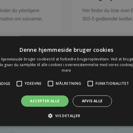
finder du yderligere
Her finder du liste over
rmation om solvarme.
303-5 godkendte kedler.​
Denne hjemmeside bruger cookies
hjemmeside bruger cookies til at forbedre brugeroplevelsen. Ved at brug
 giver du samtykke til alle cookies i overensstemmelse med vores cookiep
mere
NDIGE
YDEEVNE
MÅLRETNING
FUNKTIONALITET
ACCEPTER ALLE
AFVIS ALLE
VIS DETALJER