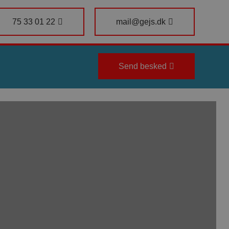
75 33 01 22
mail@gejs.dk
Send besked